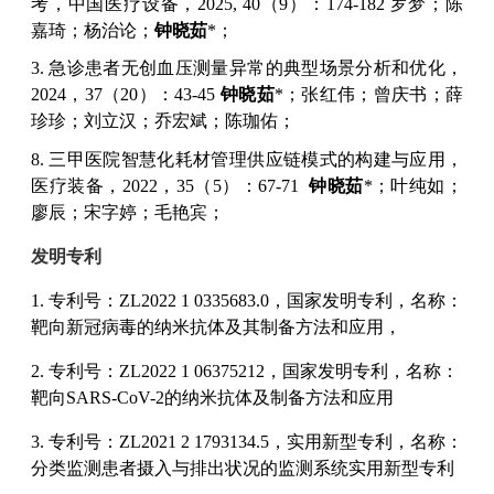
考
，中国医疗设备，
2025, 40（9）：174-182
罗梦
；
陈
嘉琦
；
杨治论
；
钟晓茹
*；
3. 急诊患者无创血压测量异常的典型场景分析和优化，
2024，37（20）：43-45
钟晓茹
*；
张红伟
；
曾庆书
；
薛
珍珍
；
刘立汉
；
乔宏斌
；
陈珈佑
；
8. 三甲医院智慧化耗材管理供应链模式的构建与应用，
医疗装备，2022，35（5）：67-71
钟晓茹
*；
叶纯如
；
廖辰
；
宋字婷
；
毛艳宾
；
发明专利
1. 专利号：ZL2022 1 0335683.0，国家发明专利，名称：
靶向新冠病毒的纳米抗体及其制备方法和应用，
2. 专利号：ZL2022 1 06375212，国家发明专利，名称：
靶向SARS-CoV-2的纳米抗体及制备方法和应用
3. 专利号：ZL2021 2 1793134.5，实用新型专利，名称：
分类监测患者摄入与排出状况的监测系统实用新型专利