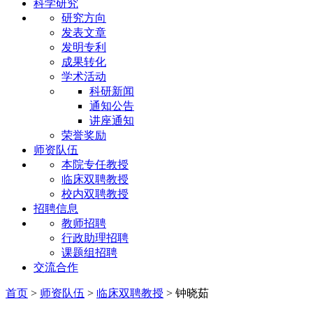
科学研究
研究方向
发表文章
发明专利
成果转化
学术活动
科研新闻
通知公告
讲座通知
荣誉奖励
师资队伍
本院专任教授
临床双聘教授
校内双聘教授
招聘信息
教师招聘
行政助理招聘
课题组招聘
交流合作
首页
>
师资队伍
>
临床双聘教授
>
钟晓茹